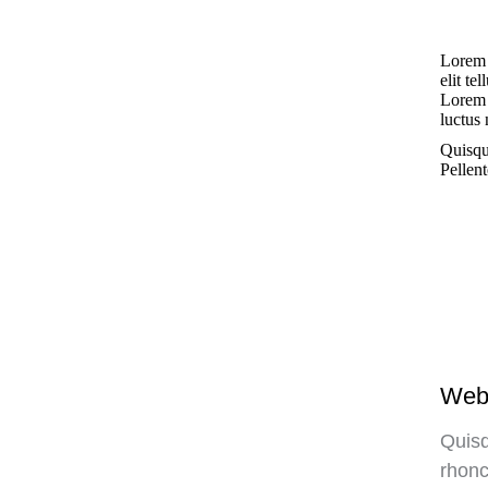
Lorem i
elit te
Lorem i
luctus 
Quisqu
Pellen
Web
Quisq
rhonc