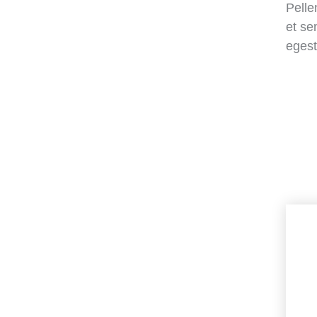
Pelle
et se
egest