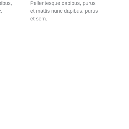
pibus,
Pellentesque dapibus, purus
.
et mattis nunc dapibus, purus
et sem.